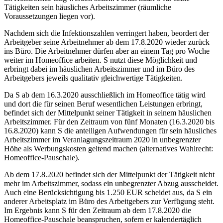
Tätigkeiten sein häusliches Arbeitszimmer (räumliche
Voraussetzungen liegen vor).
Nachdem sich die Infektionszahlen verringert haben, beordert der
Arbeitgeber seine Arbeitnehmer ab dem 17.8.2020 wieder zurück
ins Büro. Die Arbeitnehmer dürfen aber an einem Tag pro Woche
weiter im Homeoffice arbeiten. S nutzt diese Möglichkeit und
erbringt dabei im häuslichen Arbeitszimmer und im Büro des
Arbeitgebers jeweils qualitativ gleichwertige Tätigkeiten.
Da S ab dem 16.3.2020 ausschließlich im Homeoffice tätig wird
und dort die für seinen Beruf wesentlichen Leistungen erbringt,
befindet sich der Mittelpunkt seiner Tätigkeit in seinem häuslichen
Arbeitszimmer. Für den Zeitraum von fünf Monaten (16.3.2020 bis
16.8.2020) kann S die anteiligen Aufwendungen für sein häusliches
Arbeitszimmer im Veranlagungszeitraum 2020 in unbegrenzter
Höhe als Werbungskosten geltend machen (alternatives Wahlrecht:
Homeoffice-Pauschale).
Ab dem 17.8.2020 befindet sich der Mittelpunkt der Tätigkeit nicht
mehr im Arbeitszimmer, sodass ein unbegrenzter Abzug ausscheidet.
Auch eine Berücksichtigung bis 1.250 EUR scheidet aus, da S ein
anderer Arbeitsplatz im Büro des Arbeitgebers zur Verfügung steht.
Im Ergebnis kann S für den Zeitraum ab dem 17.8.2020 die
Homeoffice-Pauschale beanspruchen, sofern er kalendertäglich