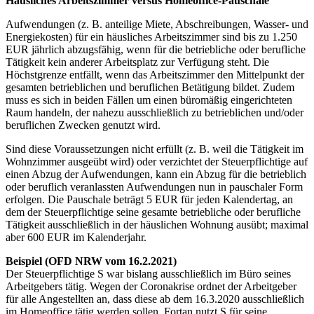
Häusliches Arbeitszimmer versus Homeoffice-Pauschale
Aufwendungen (z. B. anteilige Miete, Abschreibungen, Wasser- und
Energiekosten) für ein häusliches Arbeitszimmer sind bis zu 1.250
EUR jährlich abzugsfähig, wenn für die betriebliche oder berufliche
Tätigkeit kein anderer Arbeitsplatz zur Verfügung steht. Die
Höchstgrenze entfällt, wenn das Arbeitszimmer den Mittelpunkt der
gesamten betrieblichen und beruflichen Betätigung bildet. Zudem
muss es sich in beiden Fällen um einen büromäßig eingerichteten
Raum handeln, der nahezu ausschließlich zu betrieblichen und/oder
beruflichen Zwecken genutzt wird.
Sind diese Voraussetzungen nicht erfüllt (z. B. weil die Tätigkeit im
Wohnzimmer ausgeübt wird) oder verzichtet der Steuerpflichtige auf
einen Abzug der Aufwendungen, kann ein Abzug für die betrieblich
oder beruflich veranlassten Aufwendungen nun in pauschaler Form
erfolgen. Die Pauschale beträgt 5 EUR für jeden Kalendertag, an
dem der Steuerpflichtige seine gesamte betriebliche oder berufliche
Tätigkeit ausschließlich in der häuslichen Wohnung ausübt; maximal
aber 600 EUR im Kalenderjahr.
Beispiel (OFD NRW vom 16.2.2021)
Der Steuerpflichtige S war bislang ausschließlich im Büro seines
Arbeitgebers tätig. Wegen der Coronakrise ordnet der Arbeitgeber
für alle Angestellten an, dass diese ab dem 16.3.2020 ausschließlich
im Homeoffice tätig werden sollen. Fortan nutzt S für seine