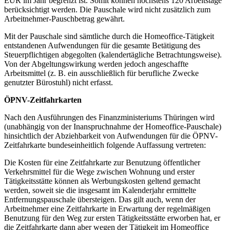
EUR im Jahr begrenzt ist. Somit können höchstens 120 Arbeitstage
berücksichtigt werden. Die Pauschale wird nicht zusätzlich zum
Arbeitnehmer-Pauschbetrag gewährt.
Mit der Pauschale sind sämtliche durch die Homeoffice-Tätigkeit
entstandenen Aufwendungen für die gesamte Betätigung des
Steuerpflichtigen abgegolten (kalendertägliche Betrachtungsweise).
Von der Abgeltungswirkung werden jedoch angeschaffte
Arbeitsmittel (z. B. ein ausschließlich für berufliche Zwecke
genutzter Bürostuhl) nicht erfasst.
ÖPNV-Zeitfahrkarten
Nach den Ausführungen des Finanzministeriums Thüringen wird
(unabhängig von der Inanspruchnahme der Homeoffice-Pauschale)
hinsichtlich der Abziehbarkeit von Aufwendungen für die ÖPNV-
Zeitfahrkarte bundeseinheitlich folgende Auffassung vertreten:
Die Kosten für eine Zeitfahrkarte zur Benutzung öffentlicher
Verkehrsmittel für die Wege zwischen Wohnung und erster
Tätigkeitsstätte können als Werbungskosten geltend gemacht
werden, soweit sie die insgesamt im Kalenderjahr ermittelte
Entfernungspauschale übersteigen. Das gilt auch, wenn der
Arbeitnehmer eine Zeitfahrkarte in Erwartung der regelmäßigen
Benutzung für den Weg zur ersten Tätigkeitsstätte erworben hat, er
die Zeitfahrkarte dann aber wegen der Tätigkeit im Homeoffice